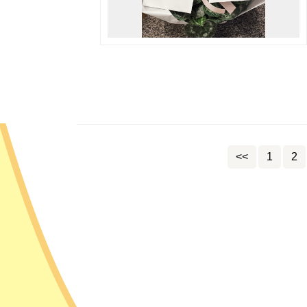
<<
1
2