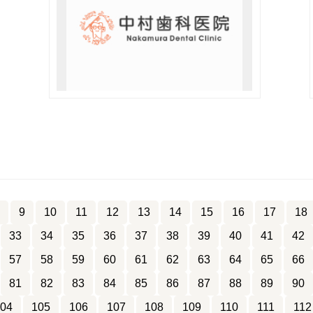
9
10
11
12
13
14
15
16
17
18
33
34
35
36
37
38
39
40
41
42
57
58
59
60
61
62
63
64
65
66
81
82
83
84
85
86
87
88
89
90
04
105
106
107
108
109
110
111
112