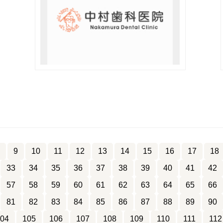
9
10
11
12
13
14
15
16
17
18
33
34
35
36
37
38
39
40
41
42
57
58
59
60
61
62
63
64
65
66
81
82
83
84
85
86
87
88
89
90
04
105
106
107
108
109
110
111
112