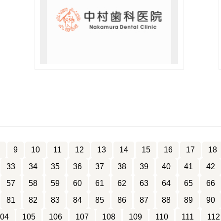
9
10
11
12
13
14
15
16
17
18
33
34
35
36
37
38
39
40
41
42
57
58
59
60
61
62
63
64
65
66
81
82
83
84
85
86
87
88
89
90
04
105
106
107
108
109
110
111
112