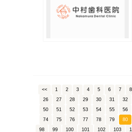
<<
1
2
3
4
5
6
7
8
26
27
28
29
30
31
32
50
51
52
53
54
55
56
74
75
76
77
78
79
80
98
99
100
101
102
103
1