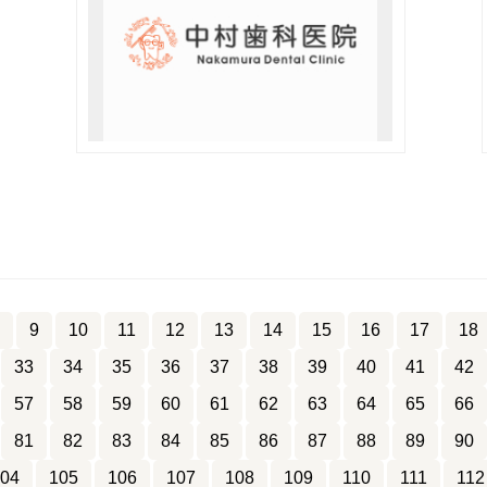
9
10
11
12
13
14
15
16
17
18
33
34
35
36
37
38
39
40
41
42
57
58
59
60
61
62
63
64
65
66
81
82
83
84
85
86
87
88
89
90
04
105
106
107
108
109
110
111
112