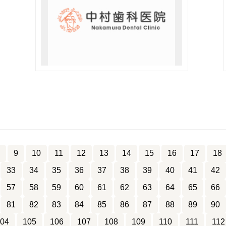
9
10
11
12
13
14
15
16
17
18
33
34
35
36
37
38
39
40
41
42
57
58
59
60
61
62
63
64
65
66
81
82
83
84
85
86
87
88
89
90
04
105
106
107
108
109
110
111
112